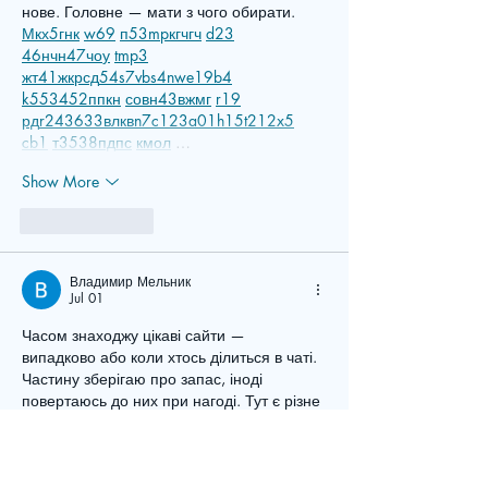
нове. Головне — мати з чого обирати.  
М
к
х
5
г
нк
w69
п
53
mp
кг
чг
ч
d23
46
н
чн
47
чо
у
tmp3
жт
41
ж
кр
сд
54
s7
vb
s4
nw
e19
b4
k55
34
52
пп
кн
с
о
вн
43
вж
мг
r19
рд
r24
36
33
вл
кв
n7
c123
a01
h15
t21
2x5
cb1
т
35
38
пд
пс
км
ол
 …
Show More
Like
Reply
Владимир Мельник
Jul 01
Часом знаходжу цікаві сайти — 
випадково або коли хтось ділиться в чаті. 
Частину зберігаю про запас, іноді 
повертаюсь до них при нагоді. Тут є різне 
— новини, блоги, локальні стрічки чи 
просто незвичні штуки. Деякі переглядаю 
рідко, деякі — коли хочеться вийти за 
межі звичних джерел.  Поділюсь добіркою 