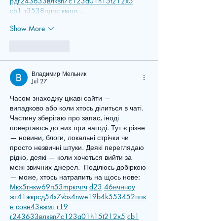
рд
r24
36
33
вл
кв
n7
c123
a01
h15
t21
2x5
cb1
т
35
38
пд
пс
км
ол
 …
Show More
Like
Reply
Владимир Мельник
Jul 27
Часом знаходжу цікаві сайти — 
випадково або коли хтось ділиться в чаті. 
Частину зберігаю про запас, іноді 
повертаюсь до них при нагоді. Тут є різне 
— новини, блоги, локальні стрічки чи 
просто незвичні штуки. Деякі переглядаю 
рідко, деякі — коли хочеться вийти за 
межі звичних джерел.  Поділюсь добіркою 
— може, хтось натрапить на щось нове:  
М
к
х
5
г
нк
w69
п
53
mp
кг
чг
ч
d23
46
н
чн
чо
у
жт
41
ж
кр
сд
54
s7
vb
s4
nw
e19
b4
k55
34
52
пп
к
н
с
о
вн
43
вж
мг
r19
r24
36
33
вл
кв
n7
c123
a01
h15
t21
2x5
cb1