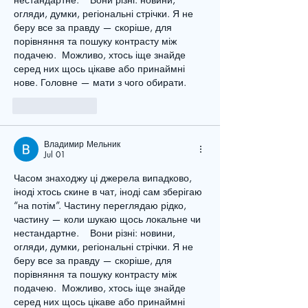
огляди, думки, регіональні стрічки. Я не 
беру все за правду — скоріше, для 
порівняння та пошуку контрасту між 
подачею.  Можливо, хтось іще знайде 
серед них щось цікаве або принаймні 
нове. Головне — мати з чого обирати. 
Like
Reply
Владимир Мельник
Jul 01
Часом знаходжу ці джерела випадково, 
іноді хтось скине в чат, іноді сам зберігаю 
“на потім”. Частину переглядаю рідко, 
частину — коли шукаю щось локальне чи 
нестандартне.    Вони різні: новини, 
огляди, думки, регіональні стрічки. Я не 
беру все за правду — скоріше, для 
порівняння та пошуку контрасту між 
подачею.  Можливо, хтось іще знайде 
серед них щось цікаве або принаймні 